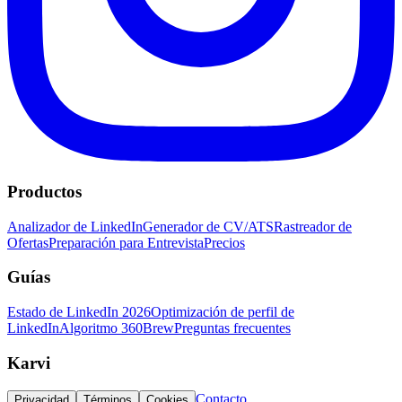
Productos
Analizador de LinkedIn
Generador de CV/ATS
Rastreador de
Ofertas
Preparación para Entrevista
Precios
Guías
Estado de LinkedIn 2026
Optimización de perfil de
LinkedIn
Algoritmo 360Brew
Preguntas frecuentes
Karvi
Contacto
Privacidad
Términos
Cookies